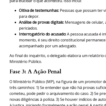
para elucidar o que aconteceu. Isso inclui:
Oitiva de testemunhas:
Pessoas que possam ter vi
para depor.
Análise de provas digitais:
Mensagens de celular, á
periciados.
Interrogatório do acusado:
A pessoa acusada é in
momento, é seu direito constitucional permanece
acompanhado por um advogado.
Ao final do inquérito, o delegado elabora um relatóri
Ministério Público.
Fase 3: A Ação Penal
O Ministério Público (MP), na figura de um promotor de
três caminhos: 1) Se entender que não há provas sufic
cometeu, pode pedir o arquivamento do caso. 2) Se prec
novas diligências à polícia. 3) Se houver indícios de au
à Justiça, iniciando formalmente a ação penal. A partir