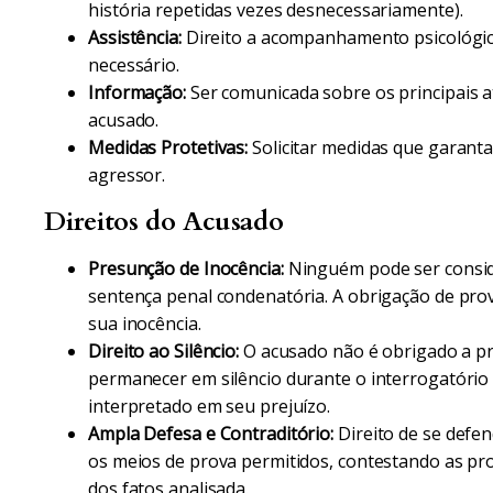
história repetidas vezes desnecessariamente).
Assistência:
Direito a acompanhamento psicológico 
necessário.
Informação:
Ser comunicada sobre os principais a
acusado.
Medidas Protetivas:
Solicitar medidas que garant
agressor.
Direitos do Acusado
Presunção de Inocência:
Ninguém pode ser conside
sentença penal condenatória. A obrigação de prov
sua inocência.
Direito ao Silêncio:
O acusado não é obrigado a pr
permanecer em silêncio durante o interrogatório po
interpretado em seu prejuízo.
Ampla Defesa e Contraditório:
Direito de se defen
os meios de prova permitidos, contestando as pr
dos fatos analisada.