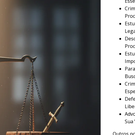
Esse
Crim
Proc
Estu
Lega
Desc
Proc
Estu
Imp
Para
Busc
Crim
Espe
Defe
Libe
Advo
Sua 
Outros po